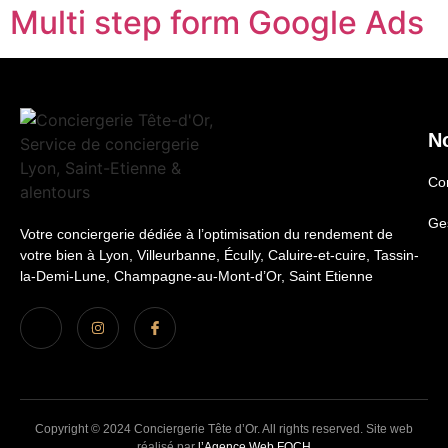
Multi step form Google Ads
N
Co
Ges
Votre conciergerie dédiée à l’optimisation du rendement de
votre bien à Lyon, Villeurbanne, Écully, Caluire-et-cuire, Tassin-
la-Demi-Lune, Champagne-au-Mont-d’Or, Saint Etienne
Copyright © 2024 Conciergerie Tête d’Or. All rights reserved. Site web
réalisé par
l’Agence Web FOCH