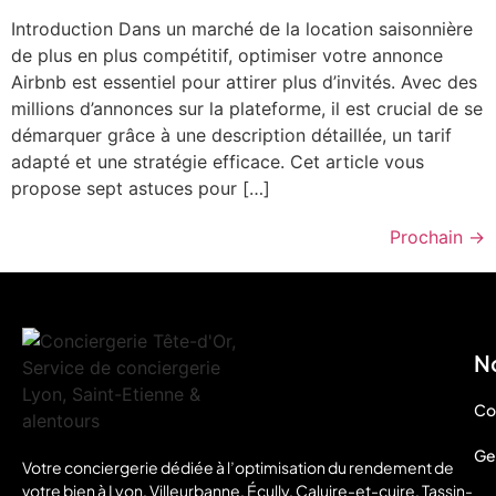
Introduction Dans un marché de la location saisonnière
de plus en plus compétitif, optimiser votre annonce
Airbnb est essentiel pour attirer plus d’invités. Avec des
millions d’annonces sur la plateforme, il est crucial de se
démarquer grâce à une description détaillée, un tarif
adapté et une stratégie efficace. Cet article vous
propose sept astuces pour […]
Prochain
→
No
Co
Ge
Votre conciergerie dédiée à l’optimisation du rendement de
votre bien à Lyon, Villeurbanne, Écully, Caluire-et-cuire, Tassin-