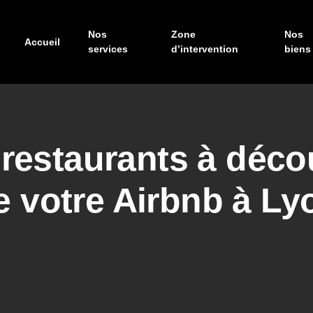
Nos
Zone
Nos
Accueil
services
d’intervention
biens
restaurants à déco
e votre Airbnb à Ly