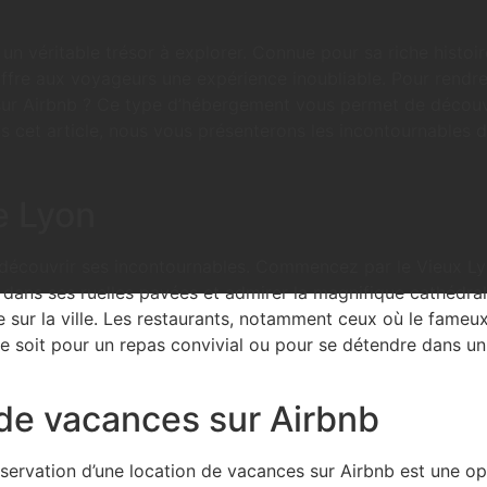
t un véritable trésor à explorer. Connue pour sa riche histo
 offre aux voyageurs une expérience inoubliable. Pour rendr
ur Airbnb ? Ce type d’hébergement vous permet de découvri
 cet article, nous vous présenterons les incontournables de
e Lyon
de découvrir ses incontournables. Commencez par le Vieux Ly
dans ses ruelles pavées et admirer la magnifique cathédra
 sur la ville. Les restaurants, notamment ceux où le fameu
ce soit pour un repas convivial ou pour se détendre dans u
 de vacances sur Airbnb
réservation d’une location de vacances sur Airbnb est une op