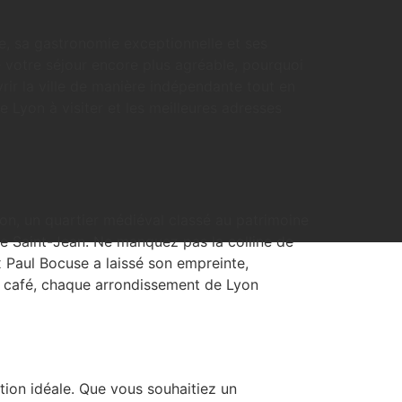
ire, sa gastronomie exceptionnelle et ses
e votre séjour encore plus agréable, pourquoi
r la ville de manière indépendante tout en
 Lyon à visiter et les meilleures adresses
on, un quartier médiéval classé au patrimoine
le Saint-Jean. Ne manquez pas la colline de
x Paul Bocuse a laissé son empreinte,
n café, chaque arrondissement de Lyon
tion idéale. Que vous souhaitiez un