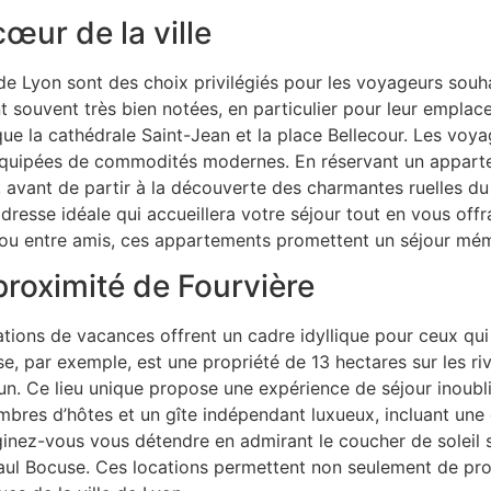
ur de la ville
e Lyon sont des choix privilégiés pour les voyageurs souhai
 souvent très bien notées, en particulier pour leur emplac
ue la cathédrale Saint-Jean et la place Bellecour. Les voy
 équipées de commodités modernes. En réservant un apparte
, avant de partir à la découverte des charmantes ruelles d
 adresse idéale qui accueillera votre séjour tout en vous of
le ou entre amis, ces appartements promettent un séjour mé
roximité de Fourvière
cations de vacances offrent un cadre idyllique pour ceux qui
 par exemple, est une propriété de 13 hectares sur les ri
n. Ce lieu unique propose une expérience de séjour inoublia
ambres d’hôtes et un gîte indépendant luxueux, incluant une
inez-vous vous détendre en admirant le coucher de soleil s
Bocuse. Ces locations permettent non seulement de profiter