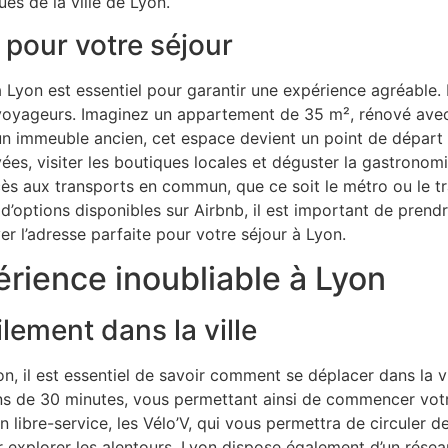
ues de la ville de Lyon.
 pour votre séjour
à Lyon est essentiel pour garantir une expérience agréable
 voyageurs. Imaginez un appartement de 35 m², rénové avec g
n immeuble ancien, cet espace devient un point de départ i
vées, visiter les boutiques locales et déguster la gastrono
ccès aux transports en commun, que ce soit le métro ou le 
’options disponibles sur Airbnb, il est important de prendre
r l’adresse parfaite pour votre séjour à Lyon.
rience inoubliable à Lyon
ement dans la ville
n, il est essentiel de savoir comment se déplacer dans la vil
ns de 30 minutes, vous permettant ainsi de commencer vot
n libre-service, les Vélo’V, qui vous permettra de circuler 
ur explorer les alentours. Lyon dispose également d’un rés