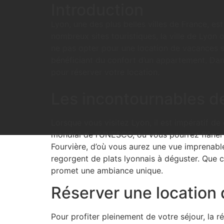
Introduction
Lyon, une des plus belles villes de France, es
nombreux sites touristiques, la ville de Lyon
ne pas opter pour une location de vacances s
bénéficiant du confort d’un appartement. Dans
pour réserver votre location.
Les incontournables d
Lorsque vous visitez Lyon, il est impératif 
mondial de l’UNESCO, où vous pourrez flâner 
Fourvière, d’où vous aurez une vue imprenable
regorgent de plats lyonnais à déguster. Que 
promet une ambiance unique.
Réserver une location
Pour profiter pleinement de votre séjour, la 