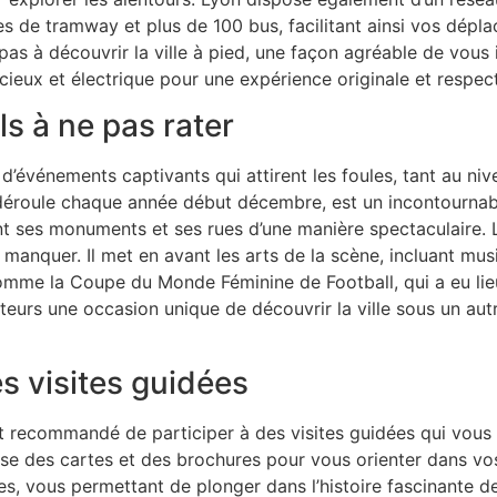
s de tramway et plus de 100 bus, facilitant ainsi vos dépl
pas à découvrir la ville à pied, une façon agréable de vou
cieux et électrique pour une expérience originale et respec
s à ne pas rater
’événements captivants qui attirent les foules, tant au nive
déroule chaque année début décembre, est un incontournable
nt ses monuments et ses rues d’une manière spectaculaire. Le
anquer. Il met en avant les arts de la scène, incluant musiq
omme la Coupe du Monde Féminine de Football, qui a eu lie
teurs une occasion unique de découvrir la ville sous un autr
 visites guidées
st recommandé de participer à des visites guidées qui vous
ose des cartes et des brochures pour vous orienter dans vos
s, vous permettant de plonger dans l’histoire fascinante d