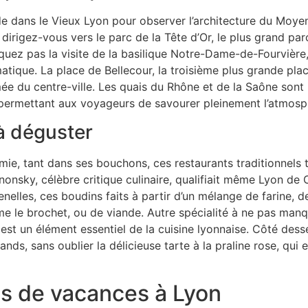
e dans le Vieux Lyon pour observer l’architecture du Moyen
 dirigez-vous vers le parc de la Tête d’Or, le plus grand pa
ez pas la visite de la basilique Notre-Dame-de-Fourvière, 
tique. La place de Bellecour, la troisième plus grande pla
ée du centre-ville. Les quais du Rhône et de la Saône sont
, permettant aux voyageurs de savourer pleinement l’atmosp
 à déguster
ie, tant dans ses bouchons, ces restaurants traditionnels 
onsky, célèbre critique culinaire, qualifiait même Lyon de
uenelles, ces boudins faits à partir d’un mélange de farine,
le brochet, ou de viande. Autre spécialité à ne pas manque
st un élément essentiel de la cuisine lyonnaise. Côté desse
ds, sans oublier la délicieuse tarte à la praline rose, qui e
ns de vacances à Lyon